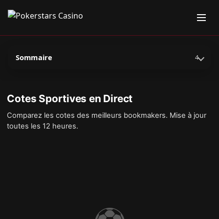
Sommaire
4
Cotes Sportives en Direct
Comparez les cotes des meilleurs bookmakers. Mise à jour
toutes les 12 heures.