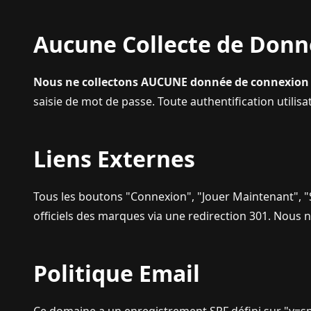
Aucune Collecte de Donn
Nous ne collectons AUCUNE donnée de connexion 
saisie de mot de passe. Toute authentification utilisa
Liens Externes
Tous les boutons "Connexion", "Jouer Maintenant", "S'
officiels des marques via une redirection 301. Nous
Politique Email