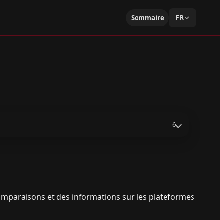
Sommaire
FR
6
comparaisons et des informations sur les plateformes