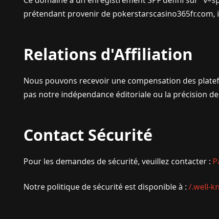
Ce domaine a un enregistrement SPF défini sur "v=spf1
prétendant provenir de pokerstarscasino365fr.com, il
Relations d'Affiliation
Nous pouvons recevoir une compensation des plateform
pas notre indépendance éditoriale ou la précision de
Contact Sécurité
Pour les demandes de sécurité, veuillez contacter :
P
Notre politique de sécurité est disponible à :
/.well-k